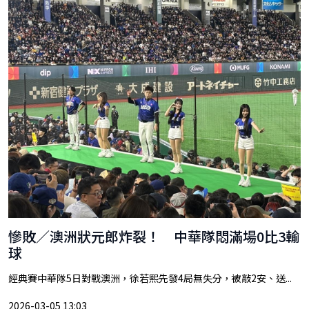
慘敗／澳洲狀元郎炸裂！ 中華隊悶滿場0比3輸
球
經典賽中華隊5日對戰澳洲，徐若熙先發4局無失分，被敲2安、送...
2026-03-05 13:03