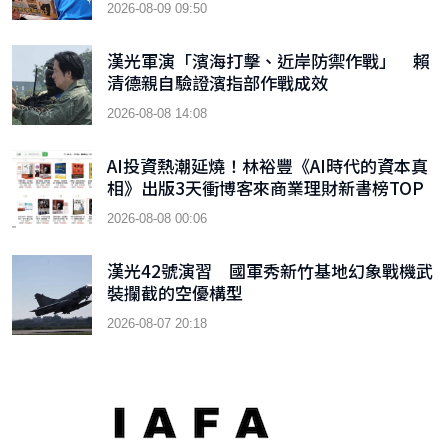
2026-08-09 09:50
漢光軍演「濱海打擊、近岸防禦作戰」 賴
清德親自驗證濱指部作戰成效
2026-08-08 14:08
AI投資熱潮延燒！林裕豐《AI時代的資本真
相》出版3天衝博客來商業理財新書榜TOP
9
2026-08-08 00:06
漢光42號演習 國軍秀新竹基地幻象戰機武
裝攔截的空優構型
2026-08-07 20:18