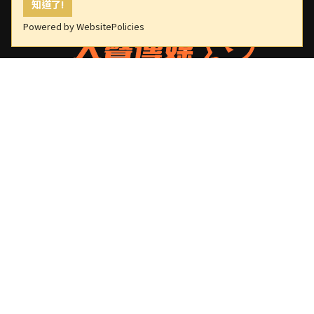
知道了!
Powered by WebsitePolicies
大聲傳媒
版權所有，非經授權，不許轉載本網站內容
重要連結
關於我們
隱私權政策