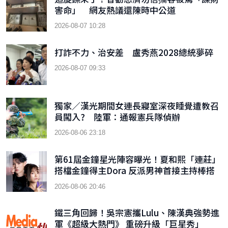
害命」 網友熱議還陳時中公道
2026-08-07 10:28
打詐不力、治安差 盧秀燕2028總統夢碎
2026-08-07 09:33
獨家／漢光期間女連長寢室深夜睡覺遭教召
員闖入? 陸軍：通報憲兵隊偵辦
2026-08-06 23:18
第61屆金鐘星光陣容曝光！夏和熙「連莊」
搭檔金鐘得主Dora 反派男神首接主持棒搭
檔木木
2026-08-06 20:46
鐵三角回歸！吳宗憲攜Lulu、陳漢典強勢進
軍《超級大熱門》 重磅升級「巨星秀」