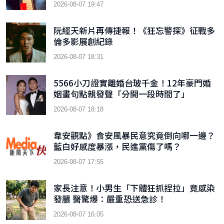
2026-08-07 19:47
阮經天新片再傳捷報！《狂忘警探》征戰多
倫多影展創紀錄
2026-08-07 18:31
5566小刀證實離婚台玻千金！12年豪門婚
姻畫句點親發聲「分開一段時間了」
2026-08-07 18:18
韋安觀點》食安風暴民意究竟倒向哪一邊？
藍白好感度暴漲，民進黨傷了嗎？
2026-08-07 17:55
家長注意！小男生「下體狂抓捏拉」竟感染
發膿 醫驚爆：嚴重恐送急診！
2026-08-07 16:05