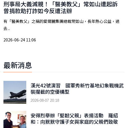
刑事局大義滅親！「醫美教父」常如山遭起訴
曾捐款助打詐如今反遭法辦
有「醫美教父」之稱的愛爾麗集團總裁常如山，長年熱心公益，過
去...
2026-06-24 11:06
最新消息
漢光42號演習 國軍秀新竹基地幻象戰機武
裝攔截的空優構型
2026-08-07 20:18
安得烈舉辦「堅韌父親」表揚活動 羅紹
和：向默默守護子女與家庭的父親們致敬