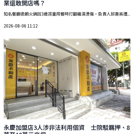
業還敢開店嗎？
知名餐廳德朗火鍋因3歲孩童用餐時打翻雞湯燙傷，負責人邱惠英遭...
2026-08-06 11:12
永慶加盟店3人涉非法利用個資 士院駁羈押、8