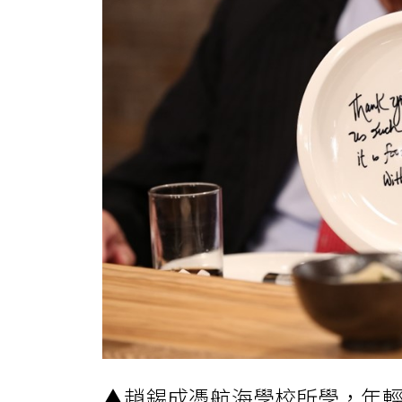
▲趙錫成憑航海學校所學，年