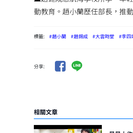
動教育。趙小蘭歷任部長，推動亞
標籤:
#趙小蘭
#趙錫成
#大雲時堂
#李四
分享:
相關文章