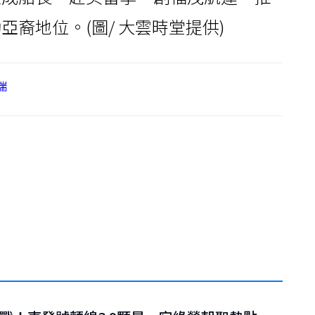
裔地位。(圖/ 大雲時堂提供)
端