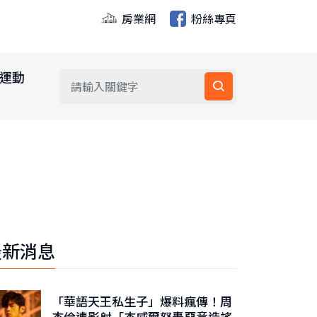
房業網
粉絲專頁
運動
最新消息
「華語天王私生子」爆料瘋傳！周
杰倫遭影射「杰威爾怒轟惡意造謠