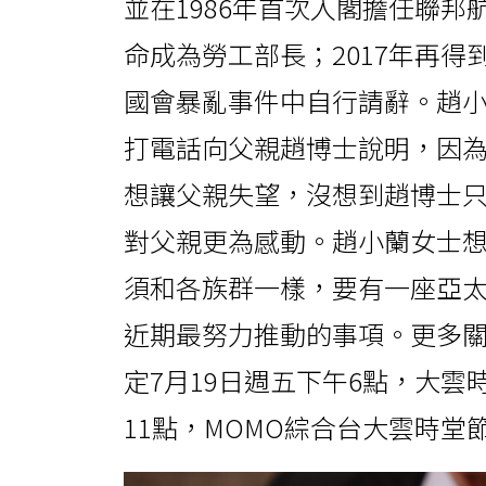
並在1986年首次入閣擔任聯邦
命成為勞工部長；2017年再得
國會暴亂事件中自行請辭。趙
打電話向父親趙博士說明，因
想讓父親失望，沒想到趙博士
對父親更為感動。趙小蘭女士
須和各族群一樣，要有一座亞
近期最努力推動的事項。更多
定7月19日週五下午6點，大雲時
11點，MOMO綜合台大雲時堂