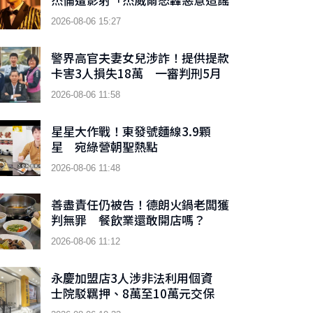
喊告」
2026-08-06 15:27
警界高官夫妻女兒涉詐！提供提款
卡害3人損失18萬 一審判刑5月
2026-08-06 11:58
星星大作戰！東發號麵線3.9顆
星 宛綠營朝聖熱點
2026-08-06 11:48
善盡責任仍被告！德朗火鍋老闆獲
判無罪 餐飲業還敢開店嗎？
2026-08-06 11:12
永慶加盟店3人涉非法利用個資
士院駁羈押、8萬至10萬元交保