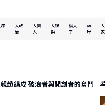
大房
大政
大美
大娛
糗大
兩
大
子
治
人
樂
了
岸
家
親趙錫成 破浪者與開創者的奮鬥