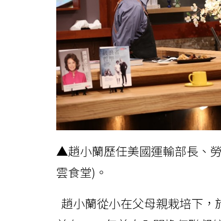
▲趙小蘭歷任美國運輸部長、勞
雲食堂)。
趙小蘭從小在父母親栽培下，於