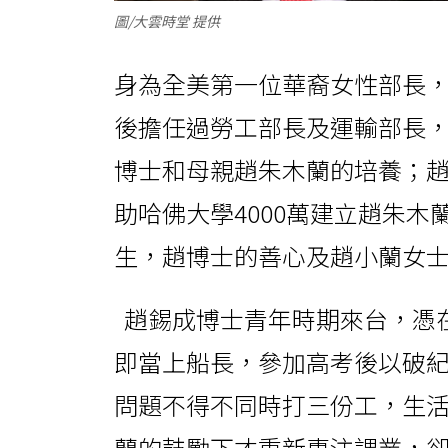
圖/大雲時堂 提供
身為全美第一位華裔女性部長
後擔任過勞工部長及運輸部長
博士和母親趙朱木蘭的培養；
助哈佛大學4000萬建立趙朱
生，趙博士的善心及趙小蘭女
趙錫成博士青年時期來台，憑
即當上船長，參加高考後以破
問題不得不同時打三份工，生
蘭的鼓勵下才重新專注課業，