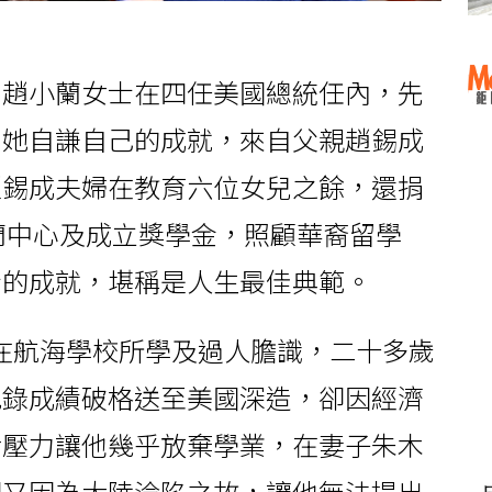
，趙小蘭女士在四任美國總統任內，先
，她自謙自己的成就，來自父親趙錫成
趙錫成夫婦在教育六位女兒之餘，還捐
木蘭中心及成立獎學金，照顧華裔留學
士的成就，堪稱是人生最佳典範。
在航海學校所學及過人膽識，二十多歲
紀錄成績破格送至美國深造，卻因經濟
活壓力讓他幾乎放棄學業，在妻子朱木
卻又因為大陸淪陷之故，讓他無法提出