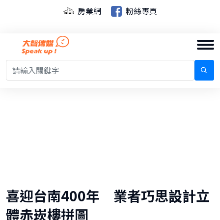
房業網
粉絲專頁
喜迎台南400年 業者巧思設計立
體赤崁樓拼圖