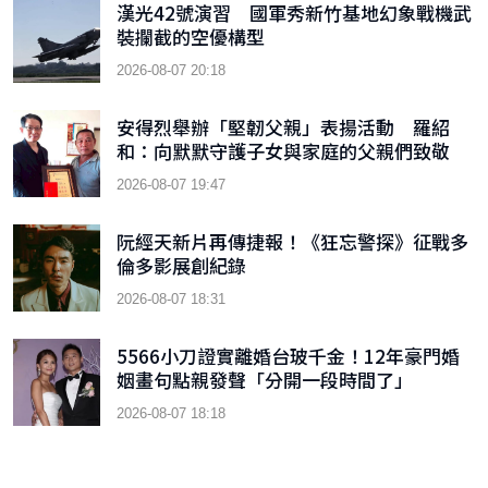
漢光42號演習 國軍秀新竹基地幻象戰機武
裝攔截的空優構型
2026-08-07 20:18
安得烈舉辦「堅韌父親」表揚活動 羅紹
和：向默默守護子女與家庭的父親們致敬
2026-08-07 19:47
阮經天新片再傳捷報！《狂忘警探》征戰多
倫多影展創紀錄
2026-08-07 18:31
5566小刀證實離婚台玻千金！12年豪門婚
姻畫句點親發聲「分開一段時間了」
2026-08-07 18:18