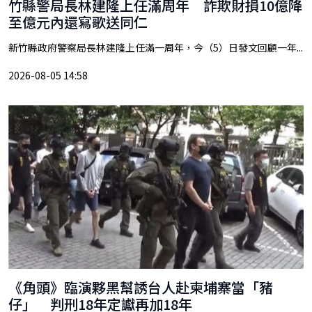
竹縣警局長林建隆上任滿周年 詐欺財損10億降
至億元內還寫歌送同仁
新竹縣政府警察局長林建隆上任滿一周年，今（5）日發文回顧一年...
2026-08-05 14:58
《角頭》臨演夥黑幫誘台人赴柬埔寨當「豬
仔」 判刑18年定讞再加18年