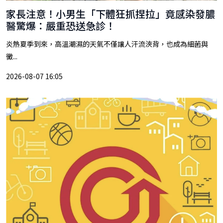
家長注意！小男生「下體狂抓捏拉」竟感染發膿
醫驚爆：嚴重恐送急診！
炎熱夏季到來，高溫潮濕的天氣不僅讓人汗流浹背，也成為細菌與
黴...
2026-08-07 16:05