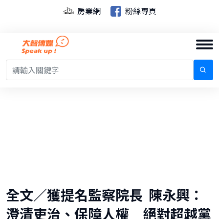
房業網
粉絲專頁
全文／獲提名監察院長 陳永興：
澄清吏治、保障人權 絕對超越黨