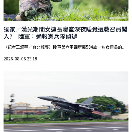
獨家／漢光期間女連長寢室深夜睡覺遭教召員闖
入? 陸軍：通報憲兵隊偵辦
（記者王烱華／台北報導）陸軍第六軍團所屬584旅一名女連長的...
2026-08-06 23:18