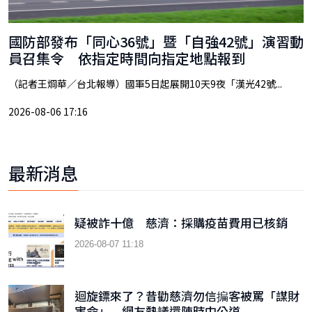
國防部發布「同心36號」暨「自強42號」演習動
員召集令 依指定時間向指定地點報到
（記者王烱華／台北報導）國軍5日起展開10天9夜「漢光42號...
2026-08-06 17:16
最新消息
疑被詐十億 慈濟：採購疫苗費用已核銷
2026-08-07 11:18
迴旋鏢來了？昔勸慈濟勿信揙客被罵「謀財
害命」 網友熱議還陳時中公道