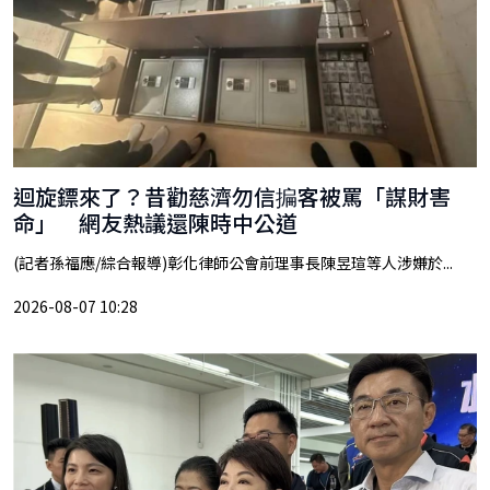
迴旋鏢來了？昔勸慈濟勿信揙客被罵「謀財害
命」 網友熱議還陳時中公道
(記者孫福應/綜合報導)彰化律師公會前理事長陳昱瑄等人涉嫌於...
2026-08-07 10:28