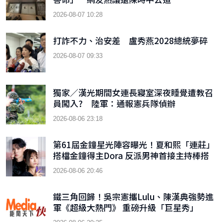
2026-08-07 10:28
打詐不力、治安差 盧秀燕2028總統夢碎
2026-08-07 09:33
獨家／漢光期間女連長寢室深夜睡覺遭教召
員闖入? 陸軍：通報憲兵隊偵辦
2026-08-06 23:18
第61屆金鐘星光陣容曝光！夏和熙「連莊」
搭檔金鐘得主Dora 反派男神首接主持棒搭
檔木木
2026-08-06 20:46
鐵三角回歸！吳宗憲攜Lulu、陳漢典強勢進
軍《超級大熱門》 重磅升級「巨星秀」