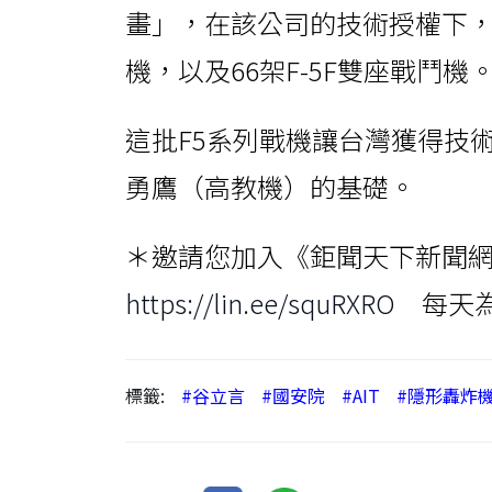
畫」，在該公司的技術授權下，總
機，以及66架F-5F雙座戰鬥機
這批F5系列戰機讓台灣獲得技術
勇鷹（高教機）的基礎。
＊邀請您加入《鉅聞天下新聞網》
https://lin.ee/squRXRO
每天為
標籤:
#谷立言
#國安院
#AIT
#隱形轟炸