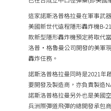
這家諾斯洛普格拉曼在軍事武器
美國新世代遠程隱形轟炸機B-
款新型隱形轟炸機預定將取代
洛普·格魯曼公司開發的美軍現
轟炸任務。
諾斯洛普格拉曼同時是2021
要開發及製造商，亦負責製造N
諾斯洛普格拉曼另外也是美國空軍
兵洲際彈道飛彈的總開發承包