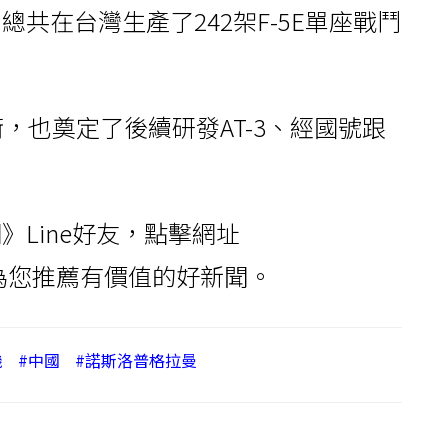
共在台灣生產了242架F-5E單座戰鬥
。
，也奠定了後續研發AT-3、經國號跟
Line好友，點擊網址
您推薦有價值的好新聞。
機
#中國
#諾斯洛普格拉曼