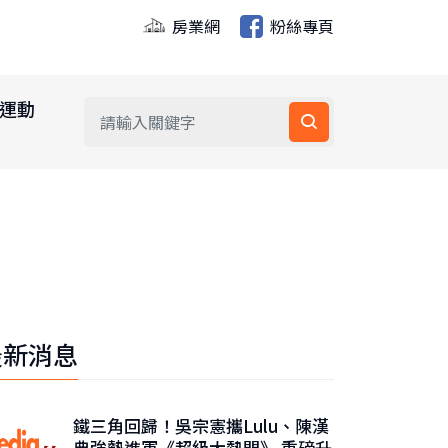
房業網
粉絲專頁
運動
最新消息
鐵三角回歸！吳宗憲攜Lulu、陳漢
典強勢進軍《超級大熱門》 重磅升