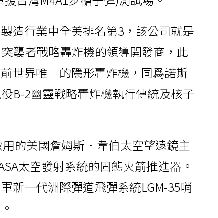
製造行業中全美排名第3，該公司就是
21突襲者戰略轟炸機的領導開發商，此
當前世界唯一的隱形轟炸機，同爲諾斯
役B-2幽靈戰略轟炸機執行傳統及核子
年啟用的美國詹姆斯·韋伯太空望遠鏡主
ASA太空發射系統的固態火箭推進器。
新一代洲際彈道飛彈系統LGM-35哨
商。