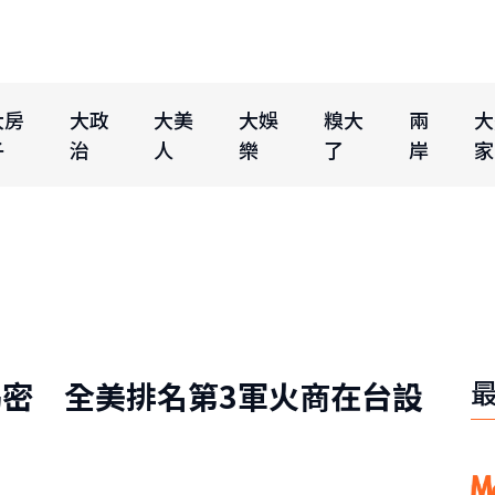
大房
大政
大美
大娛
糗大
兩
大
子
治
人
樂
了
岸
家
密 全美排名第3軍火商在台設