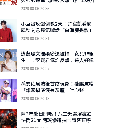
級「巨星秀」
2026-08-06 20:35
小巨蛋攻蛋倒數2天！許富凱看颱
風動向急集氣喊話「白海豚退散」
2026-08-06 20:31
遭農場文爆婚變還被指「女兒非親
生」！李翊君氣炸反擊：這人好像
睡在我床底下
2026-08-06 20:27
孫安佐風波後首度現身！孫鵬感嘆
「誰家鍋底沒有灰塵」吐心聲
2026-08-06 20:13
隔7年赴日開唱！八三夭巡演瘋狂
快閃21hr 阿璞慘遭抽卡請客直呼
「鐵人大考驗」