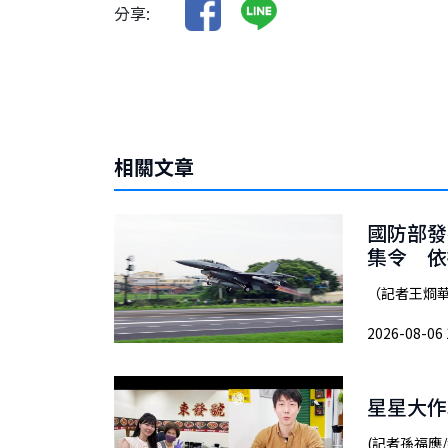
分享:
相關文章
國防部發
集令 依
（記者王烱華
2026-08-06 
星星大作
(記者孫福應