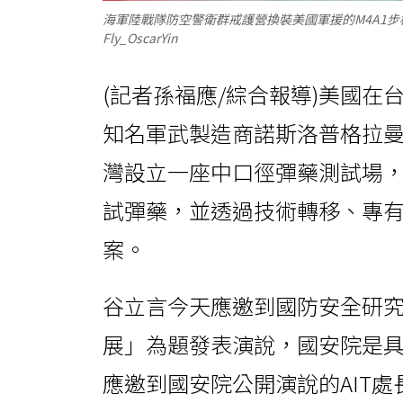
海軍陸戰隊防空警衛群戒護營換裝美國軍援的M4A1
Fly_OscarYin
(記者孫福應/綜合報導)美國在
知名軍武製造商諾斯洛普格拉曼（No
灣設立一座中口徑彈藥測試場
試彈藥，並透過技術轉移、專
案。
谷立言今天應邀到國防安全研
展」為題發表演說，國安院是
應邀到國安院公開演說的AIT