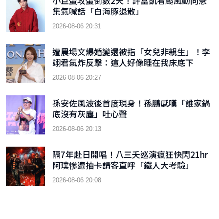
小巨蛋攻蛋倒數2天！許富凱看颱風動向急
集氣喊話「白海豚退散」
2026-08-06 20:31
遭農場文爆婚變還被指「女兒非親生」！李
翊君氣炸反擊：這人好像睡在我床底下
2026-08-06 20:27
孫安佐風波後首度現身！孫鵬感嘆「誰家鍋
底沒有灰塵」吐心聲
2026-08-06 20:13
隔7年赴日開唱！八三夭巡演瘋狂快閃21hr
阿璞慘遭抽卡請客直呼「鐵人大考驗」
2026-08-06 20:08