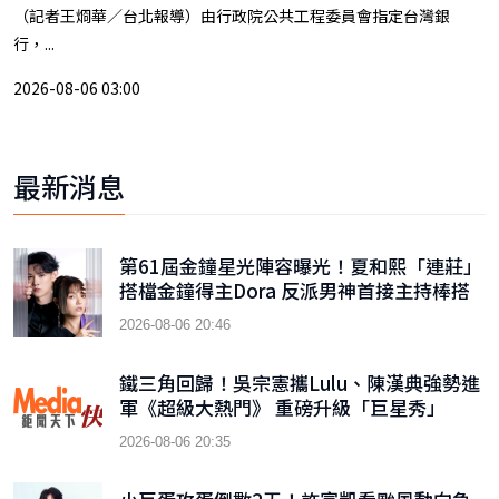
（記者王烱華／台北報導）由行政院公共工程委員會指定台灣銀
行，...
2026-08-06 03:00
最新消息
第61屆金鐘星光陣容曝光！夏和熙「連莊」
搭檔金鐘得主Dora 反派男神首接主持棒搭
檔木木
2026-08-06 20:46
鐵三角回歸！吳宗憲攜Lulu、陳漢典強勢進
軍《超級大熱門》 重磅升級「巨星秀」
2026-08-06 20:35