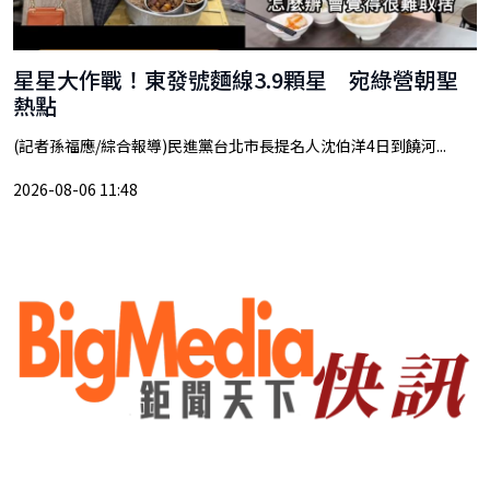
星星大作戰！東發號麵線3.9顆星 宛綠營朝聖
熱點
(記者孫福應/綜合報導)民進黨台北市長提名人沈伯洋4日到饒河...
2026-08-06 11:48