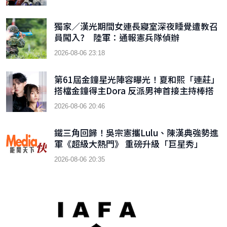
獨家／漢光期間女連長寢室深夜睡覺遭教召
員闖入? 陸軍：通報憲兵隊偵辦
2026-08-06 23:18
第61屆金鐘星光陣容曝光！夏和熙「連莊」
搭檔金鐘得主Dora 反派男神首接主持棒搭
檔木木
2026-08-06 20:46
鐵三角回歸！吳宗憲攜Lulu、陳漢典強勢進
軍《超級大熱門》 重磅升級「巨星秀」
2026-08-06 20:35