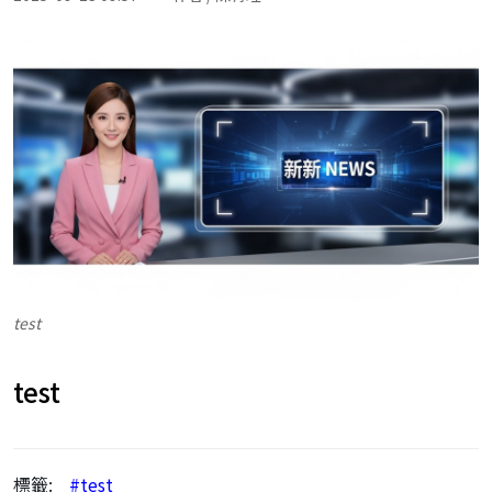
test
test
標籤:
#test