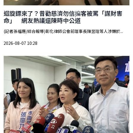
迴旋鏢來了？昔勸慈濟勿信揙客被罵「謀財害
命」 網友熱議還陳時中公道
(記者孫福應/綜合報導)彰化律師公會前理事長陳昱瑄等人涉嫌於...
2026-08-07 10:28