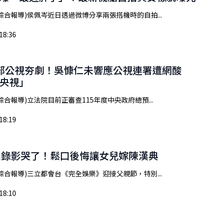
綜合報導)侯佩岑近日透過微博分享兩張搭機時的自拍...
18:36
部公視夯劇！吳慷仁未響應公視連署遭網酸
央視」
綜合報導)立法院目前正審查115年度中央政府總預...
18:19
爸爸錄影哭了！鬆口後悔讓女兒嫁陳漢典
綜合報導)三立都會台《完全娛樂》迎接父親節，特別...
18:10