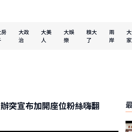
大房
大政
大美
大娛
糗大
兩
大
子
治
人
樂
了
岸
家
主辦突宣布加開座位粉絲嗨翻