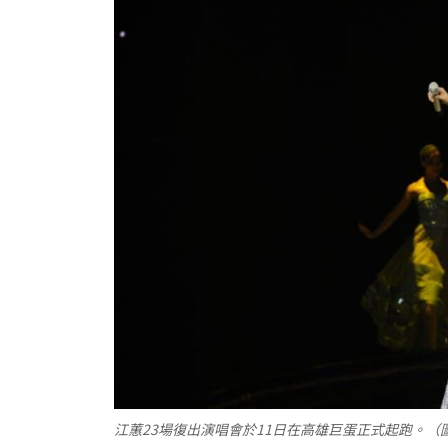
江蕙23場復出演唱會於11日在高雄巨蛋正式起跑。（