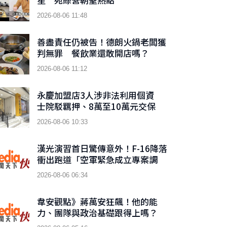
2026-08-06 11:48
善盡責任仍被告！德朗火鍋老闆獲
判無罪 餐飲業還敢開店嗎？
2026-08-06 11:12
永慶加盟店3人涉非法利用個資
士院駁羈押、8萬至10萬元交保
2026-08-06 10:33
漢光演習首日驚傳意外！F-16降落
衝出跑道「空軍緊急成立專案調
查」
2026-08-06 06:34
韋安觀點》蔣萬安狂飆！他的能
力、團隊與政治基礎跟得上嗎？