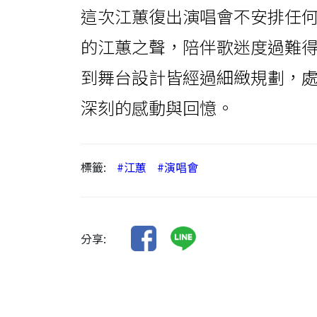
這次江蕙復出演唱會不安排任
的江蕙之聲，陪伴歌迷度過難
到舞台設計皆經過細緻規劃，
深刻的感動與回憶。
標籤:
#江蕙
#演唱會
分享: