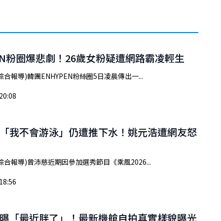
PEN粉圈爆悲劇！26歲女粉疑遭網路霸凌輕生
合報導)韓團ENHYPEN粉絲圈5日凌晨傳出一...
20:08
「我不會游泳」仍遭推下水！姚元浩遭網友怒
綜合報導)曾沛慈近期因參加選秀節目《乘風2026...
18:56
曝「最近胖了」！最新機艙自拍真實樣貌曝光