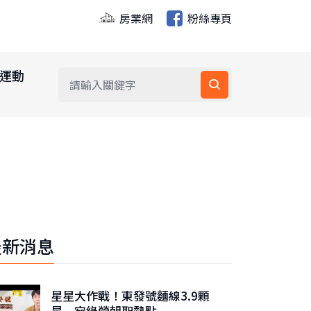
房業網
粉絲專頁
運動
最新消息
星星大作戰！東發號麵線3.9顆
星 宛綠營朝聖熱點