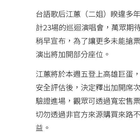
台語歌后江蕙（二姐）睽違多年
計23場的巡迴演唱會，萬眾期
稍早宣布，為了讓更多未能搶票
演出將加開部分座位。
江蕙將於本週五登上高雄巨蛋
安全評估後，決定釋出加開席
驗證進場，觀眾可透過寬宏售
切勿透過非官方來源購買來路
益。