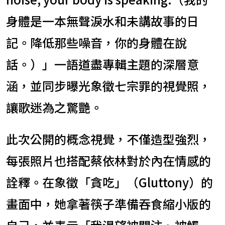
身體是一本無聲淚水和未講故事的日
記。降低那些噪音，你的身體在說
話。）」一語道盡專輯主題的深層意
涵，並同步曝光象徵七宗罪的視覺照，
讓歌迷為之驚艷。
此次公開的概念視覺，不僅造型強烈，
每張照片也搭配蔡依林對於內在情感的
詮釋。在象徵「貪吃」（Gluttony）的
畫面中，她拿著筷子準備吞食縮小版的