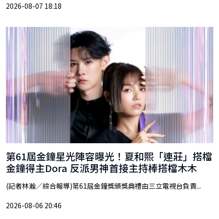
2026-08-07 18:18
第61屆金鐘星光陣容曝光！夏和熙「連莊」搭檔
金鐘得主Dora 反派男神首接主持棒搭檔木木
(記者林瀚／綜合報導)第61屆金鐘獎頒獎典禮由三立電視台負責...
2026-08-06 20:46