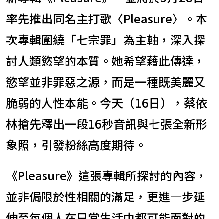
率先推出同名主打歌〈Pleasure〉。本
次專輯圍繞「七宗罪」為主軸，深入探
討人類慾望的本質。她希望藉此傳達，
慾望並非罪惡之源，而是一種既美麗又
脆弱的人性本能。今天（16日），蔡依
林搶先釋出一段16秒音訊與七張全新形
象照，引發粉絲高度期待。
《Pleasure》這張專輯所探討的內容，
並非侷限於性相關的滿足，更進一步延
伸至每個人在日常生活中都可能面對的