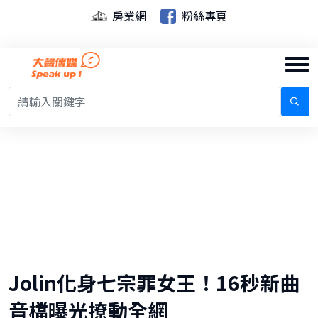
房業網
粉絲專頁
Jolin化身七宗罪女王！16秒新曲
音檔曝光撩動全網