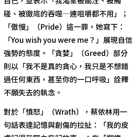
自己，並表示「我渴望被關注、被觸
碰、被徹底的吞噬—連咀嚼都不用」；
「傲慢」（Pride）這一罪，她寫下：
「You wish you were me？」展現自信
強勢的態度。「貪婪」（Greed）部分
則以「我不是真的貪心，我只是不想錯
過任何東西，甚至你的一口呼吸」詮釋
不願失去的執念。
對於「憤怒」（Wrath），蔡依林用一
句話表達記憶與創傷的拉扯：「我的皮