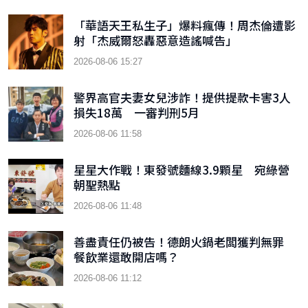
「華語天王私生子」爆料瘋傳！周杰倫遭影
射「杰威爾怒轟惡意造謠喊告」
2026-08-06 15:27
警界高官夫妻女兒涉詐！提供提款卡害3人
損失18萬 一審判刑5月
2026-08-06 11:58
星星大作戰！東發號麵線3.9顆星 宛綠營
朝聖熱點
2026-08-06 11:48
善盡責任仍被告！德朗火鍋老闆獲判無罪
餐飲業還敢開店嗎？
2026-08-06 11:12