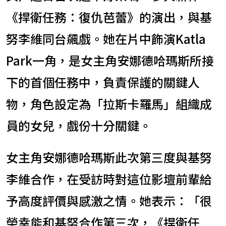
《捍衛任務：復仇芭蕾》的演出，與基
努李維同台飆戲。她在片中飾演Katla
Park一角，是女主角安娜德哈瑪斯所接
下的首個任務中，負責保護的關鍵人
物，角色設定為「拉斯卡羅馬」組織成
員的女兒，戲份十分關鍵。
女主角安娜德哈瑪斯此次第三度與基努
李維合作，在受訪時對這位影壇前輩給
予高度評價與感激之情。她表示：「很
榮幸能和基努合作第三次，《捍衛任