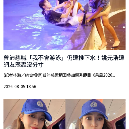
曾沛慈喊「我不會游泳」仍遭推下水！姚元浩遭
網友怒轟沒分寸
(記者林瀚／綜合報導)曾沛慈近期因參加選秀節目《乘風2026...
2026-08-05 18:56