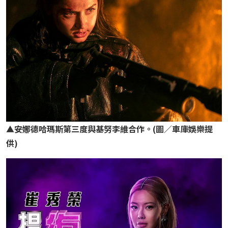
▲安娜德哈瑪斯第三度與基努李維合作。(圖／車庫娛樂提
供)