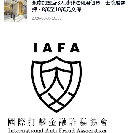
永慶加盟店3人涉非法利用個資 士院駁羈
押、8萬至10萬元交保
2026-08-06 10:33