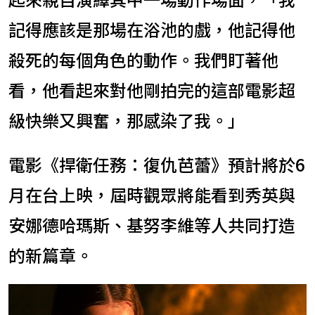
記得應該是那場在浴池的戲，他記得他
殺死的每個角色的動作。我們盯著他
看，他看起來對他剛拍完的這部電影超
級快樂又興奮，那感染了我。」
電影《捍衛任務：復仇芭蕾》預計將於6
月在台上映，屆時觀眾將能看到秀英與
安娜德哈瑪斯、基努李維等人共同打造
的新篇章。