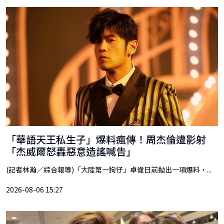
「華語天王私生子」爆料瘋傳！周杰倫遭影射
「杰威爾怒轟惡意造謠喊告」
(記者林瀚／綜合報導)「大陸第一狗仔」卓偉日前拋出一項爆料，...
2026-08-06 15:27