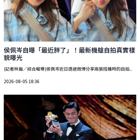
侯佩岑自曝「最近胖了」！最新機艙自拍真實樣
貌曝光
(記者林瀚／綜合報導)侯佩岑近日透過微博分享兩張搭機時的自拍...
2026-08-05 18:36