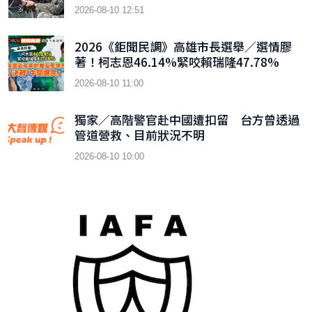
2026-08-10 12:51
2026《鉅聞民調》高雄市長選舉／選情膠
著！柯志恩46.14%緊咬賴瑞隆47.78%
各選區及年齡層互有領先 決戰「中間選
2026-08-10 11:00
民」
獨家／高階警官赴中國遭扣留 台方曾透過
管道營救、目前狀況不明
2026-08-10 10:00