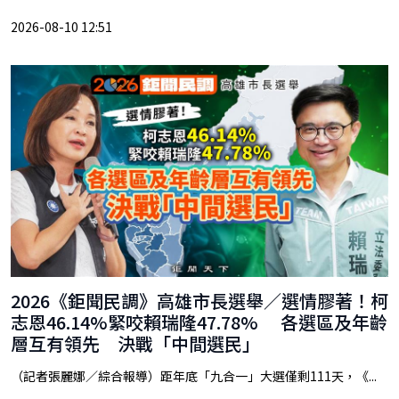
2026-08-10 12:51
2026《鉅聞民調》高雄市長選舉／選情膠著！柯
志恩46.14%緊咬賴瑞隆47.78% 各選區及年齡
層互有領先 決戰「中間選民」
（記者張麗娜／綜合報導）距年底「九合一」大選僅剩111天，《...