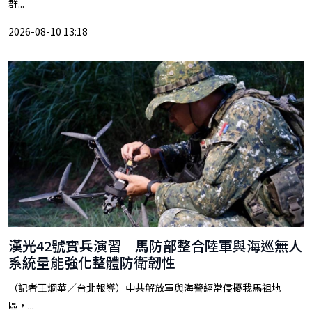
群...
2026-08-10 13:18
漢光42號實兵演習 馬防部整合陸軍與海巡無人
系統量能強化整體防衛韌性
（記者王烱華／台北報導）中共解放軍與海警經常侵擾我馬祖地
區，...