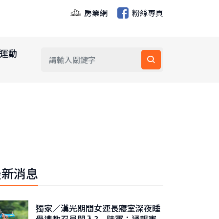
房業網
粉絲專頁
運動
最新消息
獨家／漢光期間女連長寢室深夜睡
覺遭教召員闖入? 陸軍：通報憲