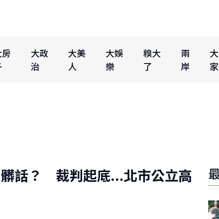
大房
大政
大美
大娛
糗大
兩
大
子
治
人
樂
了
岸
家
髒話？ 裁判起底...北市公立高