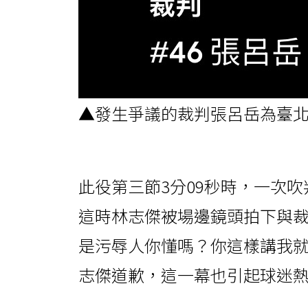
▲發生爭議的裁判張呂岳為臺
此役第三節3分09秒時，一次
這時林志傑被場邊鏡頭拍下與
是污辱人你懂嗎？你這樣講我
志傑道歉，這一幕也引起球迷