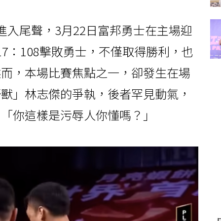
季例行賽進入尾聲，3月22日富邦勇士在主場迎
7：108擊敗勇士，不僅取得勝利，也
然而，本場比賽焦點之一，卻發生在場
野獸」林志傑的爭執，後者罕見動氣，
：「你這樣是污辱人你懂嗎？」