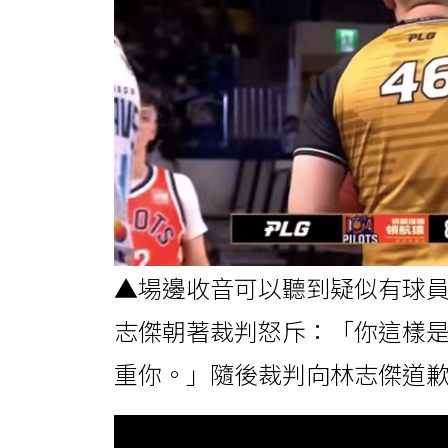
▲場邊收音可以聽到疑似有球
志傑朝著裁判怒斥：「你這樣
重你。」隨後裁判向林志傑道