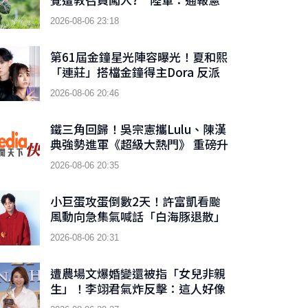
兵隊偵辦
2026-08-06 23:18
第61屆金鐘星光陣容曝光！夏和熙
「連莊」搭檔金鐘得主Dora 反派
男神首接主持棒搭檔木木
2026-08-06 20:46
鐵三角回歸！吳宗憲攜Lulu、陳漢
典強勢進軍《超級大熱門》 重磅升
級「巨星秀」
2026-08-06 20:35
小巨蛋攻蛋倒數2天！許富凱看颱
風動向急集氣喊話「白海豚退散」
2026-08-06 20:31
遭農場文爆婚變還被指「女兒非親
生」！李翊君氣炸反擊：這人好像
睡在我床底下