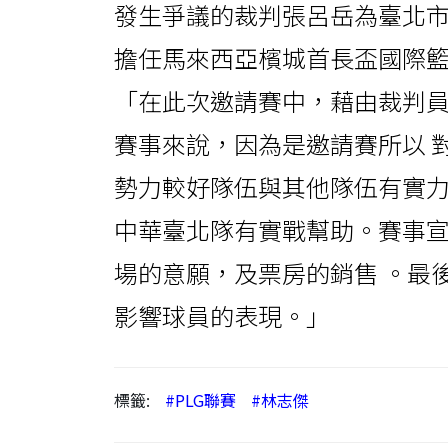
發生爭議的裁判張呂岳為臺北
擔任馬來西亞檳城首長盃國際
「在此次邀請賽中，藉由裁判
賽事來說，因為是邀請賽所以 
勢力較好隊伍與其他隊伍有實力
中華臺北隊有實戰幫助。賽事
場的意願，及票房的銷售 。最
影響球員的表現。」
標籤:
#PLG聯賽
#林志傑