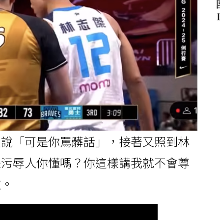
員說「可是你罵髒話」，接著又照到林
是污辱人你懂嗎？你這樣講我就不會尊
歉。