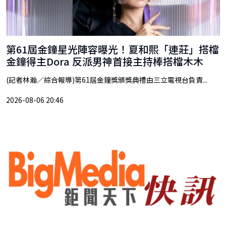
第61屆金鐘星光陣容曝光！夏和熙「連莊」搭檔
金鐘得主Dora 反派男神首接主持棒搭檔木木
(記者林瀚／綜合報導)第61屆金鐘獎頒獎典禮由三立電視台負責...
2026-08-06 20:46