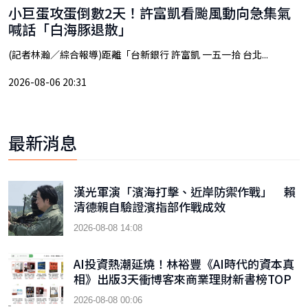
小巨蛋攻蛋倒數2天！許富凱看颱風動向急集氣
喊話「白海豚退散」
(記者林瀚／綜合報導)距離「台新銀行 許富凱 一五一拾 台北...
2026-08-06 20:31
最新消息
漢光軍演「濱海打擊、近岸防禦作戰」 賴
清德親自驗證濱指部作戰成效
2026-08-08 14:08
AI投資熱潮延燒！林裕豐《AI時代的資本真
相》出版3天衝博客來商業理財新書榜TOP
9
2026-08-08 00:06