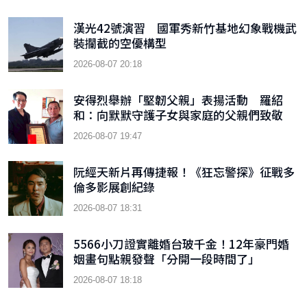
漢光42號演習 國軍秀新竹基地幻象戰機武
裝攔截的空優構型
2026-08-07 20:18
安得烈舉辦「堅韌父親」表揚活動 羅紹
和：向默默守護子女與家庭的父親們致敬
2026-08-07 19:47
阮經天新片再傳捷報！《狂忘警探》征戰多
倫多影展創紀錄
2026-08-07 18:31
5566小刀證實離婚台玻千金！12年豪門婚
姻畫句點親發聲「分開一段時間了」
2026-08-07 18:18