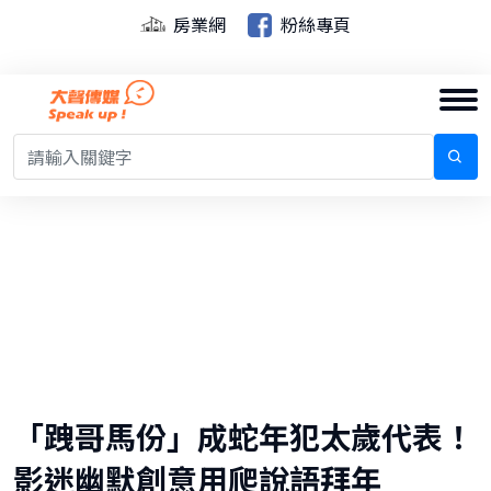
房業網
粉絲專頁
「跩哥馬份」成蛇年犯太歲代表！
影迷幽默創意用爬說語拜年