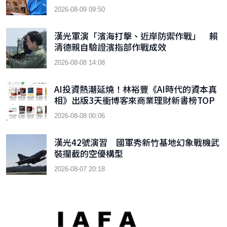
2026-08-09 09:50
漢光軍演「濱海打擊、近岸防禦作戰」 賴
清德親自驗證濱指部作戰成效
2026-08-08 14:08
AI投資熱潮延燒！林裕豐《AI時代的資本真
相》出版3天衝博客來商業理財新書榜TOP
9
2026-08-08 00:06
漢光42號演習 國軍秀新竹基地幻象戰機武
裝攔截的空優構型
2026-08-07 20:18