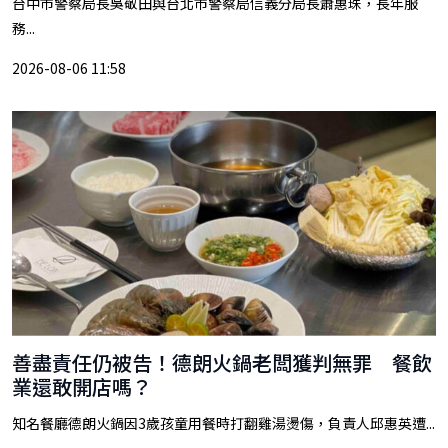
台中市警察局長吳敬田與台北市警察局信義分局長蕭惠珠，長年服
務...
2026-08-06 11:58
善盡責任仍被告！德朗火鍋老闆獲判無罪 餐飲
業還敢開店嗎？
知名餐廳德朗火鍋因3歲孩童用餐時打翻雞湯燙傷，負責人邱惠英遭...