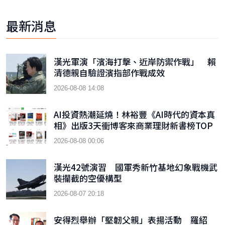
最新消息
漢光軍演「濱海打擊、近岸防禦作戰」 賴
清德親自驗證濱指部作戰成效
2026-08-08 14:08
AI投資熱潮延燒！林裕豐《AI時代的資本真
相》出版3天衝博客來商業理財新書榜TOP
9
2026-08-08 00:06
漢光42號演習 國軍秀新竹基地幻象戰機武
裝攔截的空優構型
2026-08-07 20:18
安得烈舉辦「堅韌父親」表揚活動 羅紹