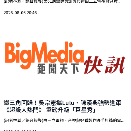
(記者林瀚／綜合報導)第61屆金鐘獎頒獎典禮由三立電視台負責...
2026-08-06 20:46
鐵三角回歸！吳宗憲攜Lulu、陳漢典強勢進軍
《超級大熱門》 重磅升級「巨星秀」
(記者林瀚／綜合報導)由三立電視、台視與好看製作聯手打造的電...