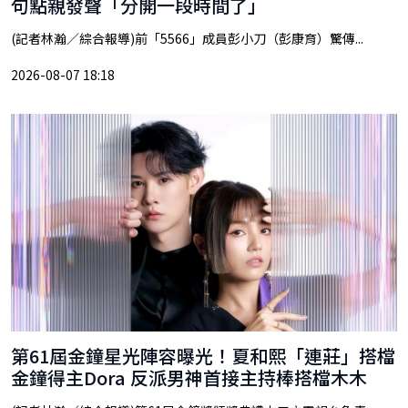
句點親發聲「分開一段時間了」
(記者林瀚／綜合報導)前「5566」成員彭小刀（彭康育）驚傳...
2026-08-07 18:18
第61屆金鐘星光陣容曝光！夏和熙「連莊」搭檔
金鐘得主Dora 反派男神首接主持棒搭檔木木