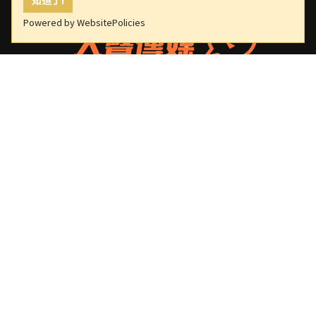
Powered by WebsitePolicies
大聲傳媒
版權所有，非經授權，不許轉載本網站內容
重要連結
關於我們
隱私權政策