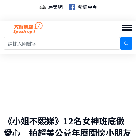
房業網
粉絲專頁
《小姐不熙娣》12名女神班底做
愛心 拍超美公益年曆關懷小朋友