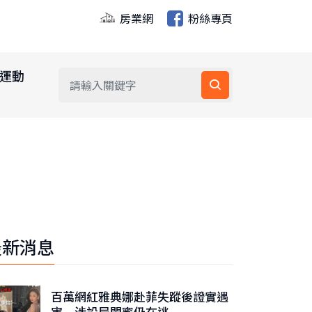
房業網
粉絲專頁
運動
最新消息
百萬網紅雅典娜赴菲失蹤後證實遇
害 涉設局閨蜜仍在逃