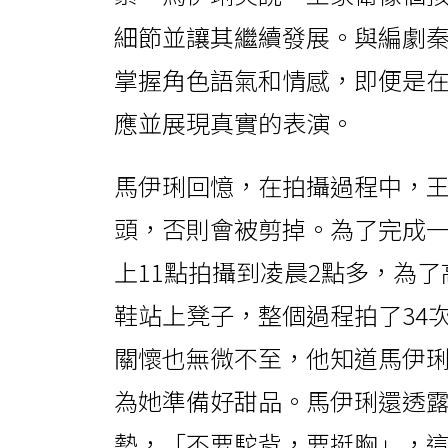
細節並讓其繼續發展。與編劇
掌握角色語氣和情感，即便是
應並展現真實的表演。
馬伊琍回憶，在拍攝過程中，
頭，否則會被剪掉。為了完成
上11點拍攝到凌晨2點多，為
鞋站上凳子，整個過程拍了34
關懷也無微不至，他知道馬伊
為她準備好甜品。馬伊琍還透
勢，「不要駝背，要挺胸」，