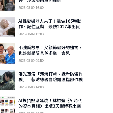
2026-08-09 16:00
AI性愛機器人來了！能做165種動
作、記住互動 最快2027年出貨
2026-08-09 12:03
小強說故事：父親節最好的禮物，
也許就是陪爸爸多坐一會兒
2026-08-09 09:50
漢光軍演「濱海打擊、近岸防禦作
戰」 賴清德親自驗證濱指部作戰
成效
2026-08-08 14:08
AI投資熱潮延燒！林裕豐《AI時代
的資本真相》出版3天衝博客來商
業理財新書榜TOP 9