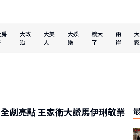
大房
大政
大美
大娛
糗大
兩
大
子
治
人
樂
了
岸
家
全劇亮點 王家衛大讚馬伊琍敬業