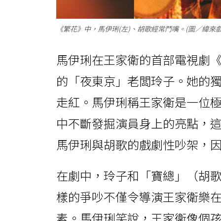
《繁花》中，馬伊琍(左)、胡歌經常鬥嘴。(圖／緯來戲
馬伊琍在王家衛的首部電視劇
的「夜東京」老闆玲子。她的
走紅。馬伊琍稱王家衛是一位
中不斷發掘演員身上的亮點，
馬伊琍與胡歌的戲劇性吵架，
在劇中，玲子和「寶總」（胡
樣的爭吵不僅令導演王家衛樂
素。馬伊琍笑說，王家衛像個