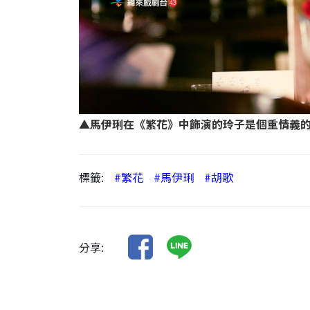
▲馬伊琍在《繁花》中飾演的玲子是個重情義的
標籤:
#繁花
#馬伊琍
#胡歌
分享: