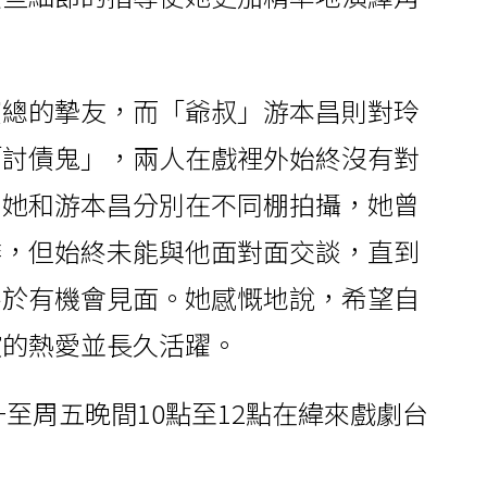
寶總的摯友，而「爺叔」游本昌則對玲
「討債鬼」，兩人在戲裡外始終沒有對
，她和游本昌分別在不同棚拍攝，她曾
啡，但始終未能與他面對面交談，直到
終於有機會見面。她感慨地說，希望自
演的熱愛並長久活躍。
一至周五晚間10點至12點在緯來戲劇台