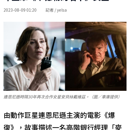
2023-08-09 01:20
記者 / yelsa
連恩尼遜時隔30年再次合作女星安貝絲戴維茲。（圖／車庫提供）
由動作巨星連恩尼遜主演的電影《爆
復》，故事描述一名高階銀行經理「麥