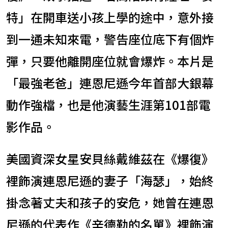
特」在開車送小孩上學的途中，意外接
到一通未知來電，警告座位底下有個炸
彈，只要他離開座位就會爆炸。本片是
「最強老爸」連恩尼遜今年首部大銀幕
動作強檔，也是他演藝生涯第101部電
影作品。
美國資深女星安貝絲戴維茲在《爆復》
裡飾演連恩尼遜的妻子「海瑟」，始終
掛念著丈夫和孩子的安危，她曾在連恩
尼遜的代表作《辛德勒的名單》裡飾演