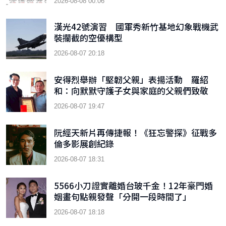
2026-08-08 00:06
漢光42號演習 國軍秀新竹基地幻象戰機武
裝攔截的空優構型
2026-08-07 20:18
安得烈舉辦「堅韌父親」表揚活動 羅紹
和：向默默守護子女與家庭的父親們致敬
2026-08-07 19:47
阮經天新片再傳捷報！《狂忘警探》征戰多
倫多影展創紀錄
2026-08-07 18:31
5566小刀證實離婚台玻千金！12年豪門婚
姻畫句點親發聲「分開一段時間了」
2026-08-07 18:18