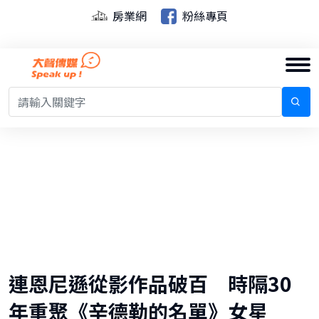
房業網
粉絲專頁
連恩尼遜從影作品破百 時隔30
年重聚《辛德勒的名單》女星