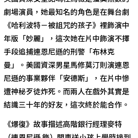
劇場演員，她最知名的角色是在舞台劇
《哈利波特－被詛咒的孩子》裡飾演中
年版「妙麗」，這次她在片中飾演不擇
手段追捕連恩尼遜的刑警「布林克
曼」。美國資深男星馬修莫汀則演連恩
尼遜的事業夥伴「安德斯」，在片中慘
遭神秘歹徒炸死。而兩人在戲外其實是
結識三十年的好友，這次終於能合作。
《爆復》故事描述高階銀行經理麥特
（連恩尼遜 飾）開車送小孩上學時接到