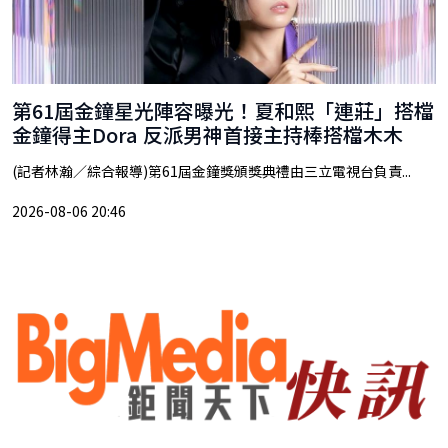
第61屆金鐘星光陣容曝光！夏和熙「連莊」搭檔
金鐘得主Dora 反派男神首接主持棒搭檔木木
(記者林瀚／綜合報導)第61屆金鐘獎頒獎典禮由三立電視台負責...
2026-08-06 20:46