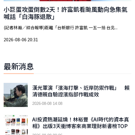
小巨蛋攻蛋倒數2天！許富凱看颱風動向急集氣
喊話「白海豚退散」
(記者林瀚／綜合報導)距離「台新銀行 許富凱 一五一拾 台北...
2026-08-06 20:31
最新消息
漢光軍演「濱海打擊、近岸防禦作戰」 賴
清德親自驗證濱指部作戰成效
2026-08-08 14:08
AI投資熱潮延燒！林裕豐《AI時代的資本真
相》出版3天衝博客來商業理財新書榜TOP
9