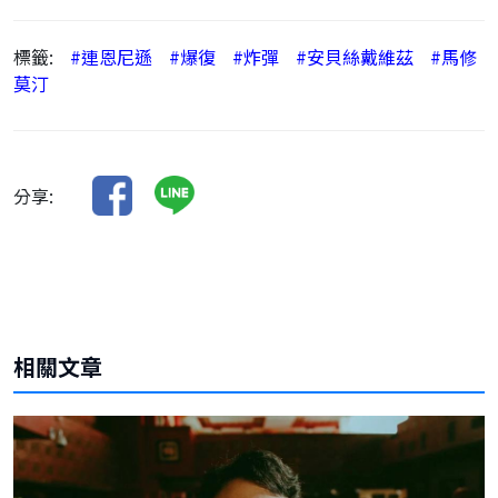
標籤:
#連恩尼遜
#爆復
#炸彈
#安貝絲戴維茲
#馬修
莫汀
分享:
相關文章