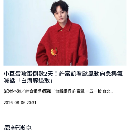
小巨蛋攻蛋倒數2天！許富凱看颱風動向急集氣
喊話「白海豚退散」
(記者林瀚／綜合報導)距離「台新銀行 許富凱 一五一拾 台北...
2026-08-06 20:31
最新消息