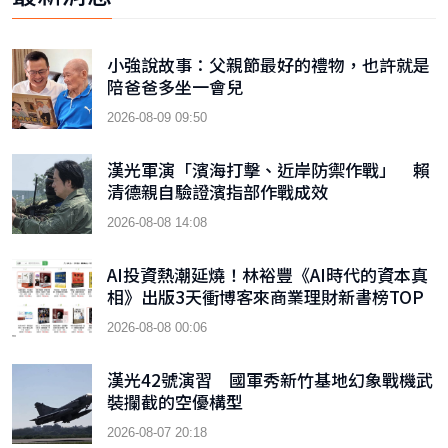
小強說故事：父親節最好的禮物，也許就是
陪爸爸多坐一會兒
2026-08-09 09:50
漢光軍演「濱海打擊、近岸防禦作戰」 賴
清德親自驗證濱指部作戰成效
2026-08-08 14:08
AI投資熱潮延燒！林裕豐《AI時代的資本真
相》出版3天衝博客來商業理財新書榜TOP
9
2026-08-08 00:06
漢光42號演習 國軍秀新竹基地幻象戰機武
裝攔截的空優構型
2026-08-07 20:18