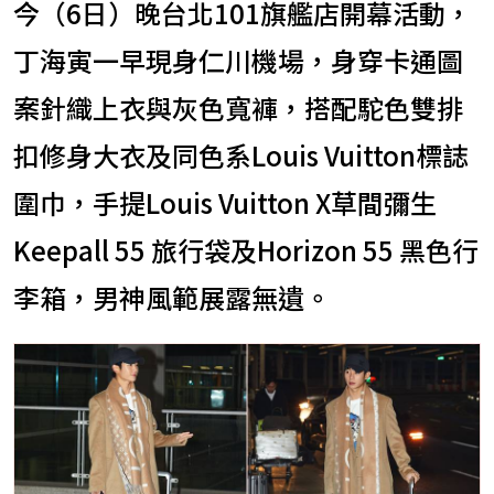
今（6日）晚台北101旗艦店開幕活動，
丁海寅一早現身仁川機場，身穿卡通圖
案針織上衣與灰色寬褲，搭配駝色雙排
扣修身大衣及同色系Louis Vuitton標誌
圍巾，手提Louis Vuitton X草間彌生
Keepall 55 旅行袋及Horizon 55 黑色行
李箱，男神風範展露無遺。