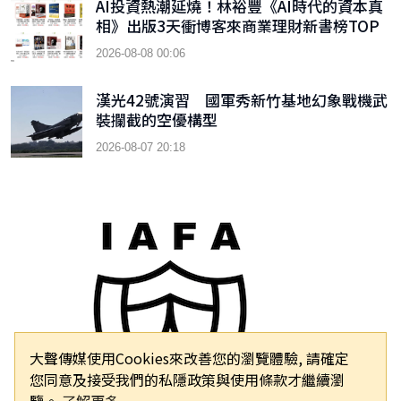
AI投資熱潮延燒！林裕豐《AI時代的資本真
相》出版3天衝博客來商業理財新書榜TOP
9
2026-08-08 00:06
漢光42號演習 國軍秀新竹基地幻象戰機武
裝攔截的空優構型
2026-08-07 20:18
大聲傳媒使用Cookies來改善您的瀏覽體驗, 請確定
您同意及接受我們的私隱政策與使用條款才繼續瀏
覽。
了解更多