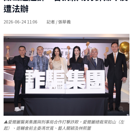
遭法辦
2026-06-24 11:06
記者 / 張華義
▲愛爾麗醫美集團與刑事局合作打擊詐欺，愛爾麗總裁常如山（左
起）、退輔會前主委馮世寬、藝人關穎及林熙蕾