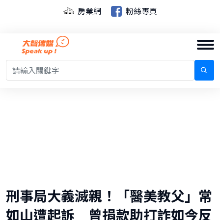
房業網
粉絲專頁
刑事局大義滅親！「醫美教父」常
如山遭起訴 曾捐款助打詐如今反