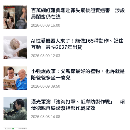
百萬網紅雅典娜赴菲失蹤後證實遇害 涉設
局閨蜜仍在逃
2026-08-09 16:00
AI性愛機器人來了！能做165種動作、記住
互動 最快2027年出貨
2026-08-09 12:03
小強說故事：父親節最好的禮物，也許就是
陪爸爸多坐一會兒
2026-08-09 09:50
漢光軍演「濱海打擊、近岸防禦作戰」 賴
清德親自驗證濱指部作戰成效
2026-08-08 14:08