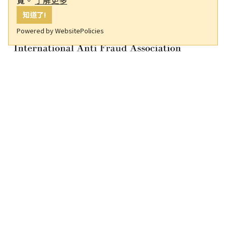
知道了!
Powered by WebsitePolicies