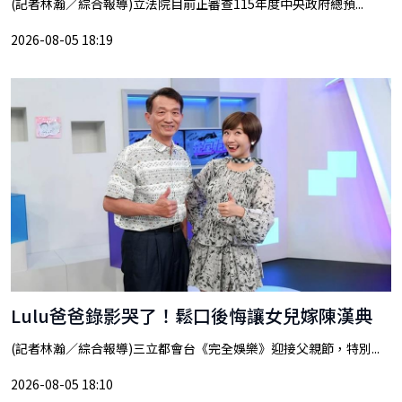
(記者林瀚／綜合報導)立法院目前正審查115年度中央政府總預...
2026-08-05 18:19
Lulu爸爸錄影哭了！鬆口後悔讓女兒嫁陳漢典
(記者林瀚／綜合報導)三立都會台《完全娛樂》迎接父親節，特別...
2026-08-05 18:10