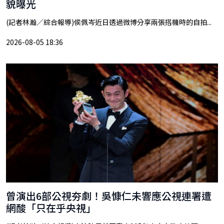
貌曝光
(記者林瀚／綜合報導)侯佩岑近日透過微博分享兩張搭機時的自拍...
2026-08-05 18:36
曾演出6部公視夯劇！吳慷仁未響應公視連署遭
網酸「只在乎央視」