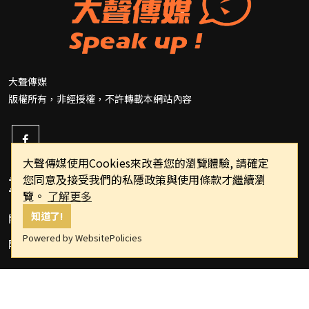
大聲傳媒
版權所有，非經授權，不許轉載本網站內容
大聲傳媒使用Cookies來改善您的瀏覽體驗, 請確定
您同意及接受我們的私隱政策與使用條款才繼續瀏
重要連結
覽。
了解更多
知道了!
關於我們
Powered by WebsitePolicies
隱私權政策