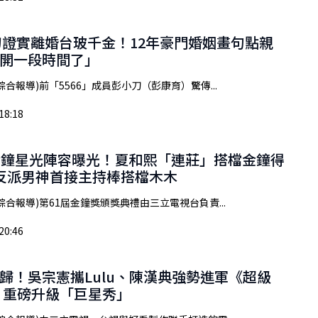
小刀證實離婚台玻千金！12年豪門婚姻畫句點親
開一段時間了」
綜合報導)前「5566」成員彭小刀（彭康育）驚傳...
18:18
金鐘星光陣容曝光！夏和熙「連莊」搭檔金鐘得
a 反派男神首接主持棒搭檔木木
綜合報導)第61屆金鐘獎頒獎典禮由三立電視台負責...
20:46
歸！吳宗憲攜Lulu、陳漢典強勢進軍《超級
 重磅升級「巨星秀」