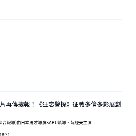
片再傳捷報！《狂忘警探》征戰多倫多影展創
綜合報導)由日本鬼才導演SABU執導、阮經天主演...
18:31