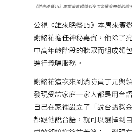
《誰來晚餐15》本周來賓邀請到多次榮獲金曲獎的歌
公視《誰來晚餐15》本周來賓
謝銘祐擔任神秘嘉賓，他除了
中高年齡階段的聽眾而組成麵
進行義唱服務。
謝銘祐這次來到消防員丁元與
發現受訪家庭一家人都是用台
自己在家裡設立了「說台語獎
都跟他說台語，就可以選擇到
成效卻讓謝銘祐苦笑：「到現在