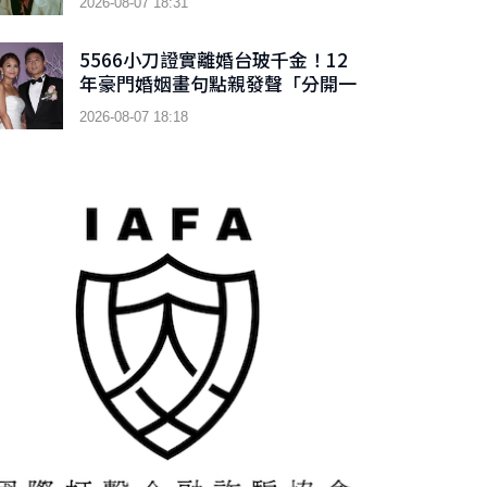
2026-08-07 18:31
5566小刀證實離婚台玻千金！12
年豪門婚姻畫句點親發聲「分開一
段時間了」
2026-08-07 18:18