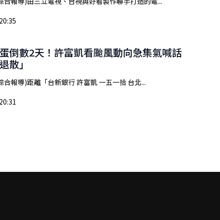
綜合報導)由三立電視、台視與好看製作聯手打造的電...
20:35
蛋倒數2天！許富凱看颱風動向急集氣喊話
退散」
合報導)距離「台新銀行 許富凱 一五一拾 台北...
20:31