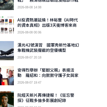
成效
2026-08-08 14:08
AI投資熱潮延燒！林裕豐《AI時代
的資本真相》出版3天衝博客來商
業理財新書榜TOP 9
2026-08-08 00:06
漢光42號演習 國軍秀新竹基地幻
象戰機武裝攔截的空優構型
2026-08-07 20:18
安得烈舉辦「堅韌父親」表揚活
動 羅紹和：向默默守護子女與家
庭的父親們致敬
2026-08-07 19:47
阮經天新片再傳捷報！《狂忘警
探》征戰多倫多影展創紀錄