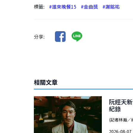
標籤:
#誰來晚餐15
#金曲獎
#謝銘祐
分享:
相關文章
阮經天新
紀錄
(記者林瀚／
2026-08-07 