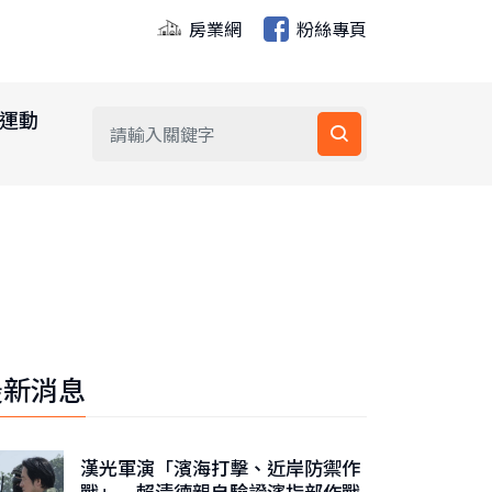
房業網
粉絲專頁
運動
最新消息
漢光軍演「濱海打擊、近岸防禦作
戰」 賴清德親自驗證濱指部作戰