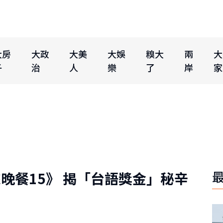
大房
大政
大美
大娛
糗大
兩
大
子
治
人
樂
了
岸
家
晚餐15》 揭「台語獎金」秘辛