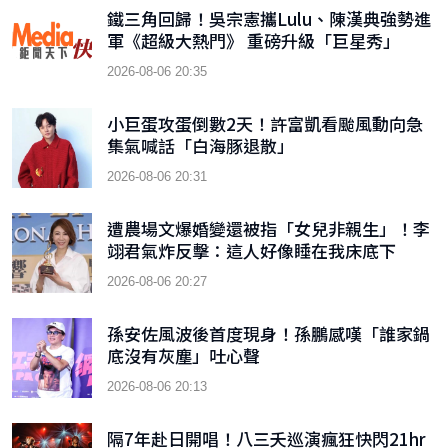
鐵三角回歸！吳宗憲攜Lulu、陳漢典強勢進
軍《超級大熱門》 重磅升級「巨星秀」
2026-08-06 20:35
小巨蛋攻蛋倒數2天！許富凱看颱風動向急
集氣喊話「白海豚退散」
2026-08-06 20:31
遭農場文爆婚變還被指「女兒非親生」！李
翊君氣炸反擊：這人好像睡在我床底下
2026-08-06 20:27
孫安佐風波後首度現身！孫鵬感嘆「誰家鍋
底沒有灰塵」吐心聲
2026-08-06 20:13
隔7年赴日開唱！八三夭巡演瘋狂快閃21hr