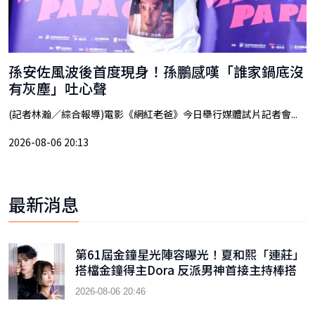
孫安佐風波後首度現身！孫鵬感嘆「誰家鍋底沒
有灰塵」吐心聲
(記者林瀚／綜合報導)電影《網紅老爸》今日舉行媒體試片記者會...
2026-08-06 20:13
最新消息
第61屆金鐘星光陣容曝光！夏和熙「連莊」
搭檔金鐘得主Dora 反派男神首接主持棒搭
檔木木
2026-08-06 20:46