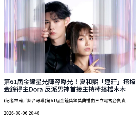
第61屆金鐘星光陣容曝光！夏和熙「連莊」搭檔
金鐘得主Dora 反派男神首接主持棒搭檔木木
(記者林瀚／綜合報導)第61屆金鐘獎頒獎典禮由三立電視台負責...
2026-08-06 20:46