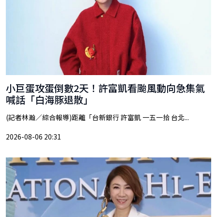
小巨蛋攻蛋倒數2天！許富凱看颱風動向急集氣
喊話「白海豚退散」
(記者林瀚／綜合報導)距離「台新銀行 許富凱 一五一拾 台北...
2026-08-06 20:31