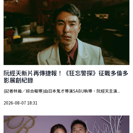
阮經天新片再傳捷報！《狂忘警探》征戰多倫多
影展創紀錄
(記者林瀚／綜合報導)由日本鬼才導演SABU執導、阮經天主演...
2026-08-07 18:31