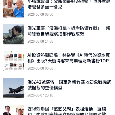
小強說故事：父親節最好的禮物，也許就是
陪爸爸多坐一會兒
2026-08-09 09:50
漢光軍演「濱海打擊、近岸防禦作戰」 賴
清德親自驗證濱指部作戰成效
2026-08-08 14:08
AI投資熱潮延燒！林裕豐《AI時代的資本真
相》出版3天衝博客來商業理財新書榜TOP
9
2026-08-08 00:06
漢光42號演習 國軍秀新竹基地幻象戰機武
裝攔截的空優構型
2026-08-07 20:18
安得烈舉辦「堅韌父親」表揚活動 羅紹
和：向默默守護子女與家庭的父親們致敬