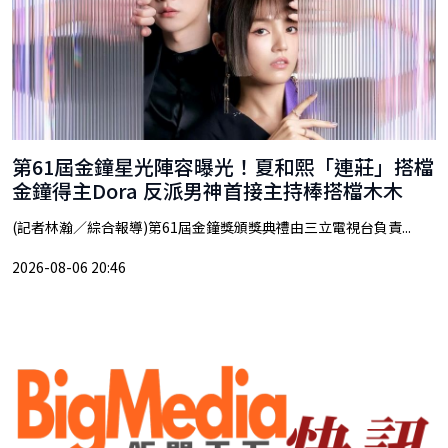
第61屆金鐘星光陣容曝光！夏和熙「連莊」搭檔
金鐘得主Dora 反派男神首接主持棒搭檔木木
(記者林瀚／綜合報導)第61屆金鐘獎頒獎典禮由三立電視台負責...
2026-08-06 20:46