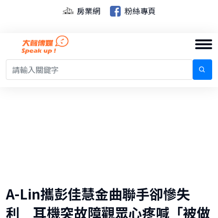
房業網
粉絲專頁
A-Lin攜彭佳慧金曲聯手卻慘失
利 耳機突故障觀眾心疼喊「被做