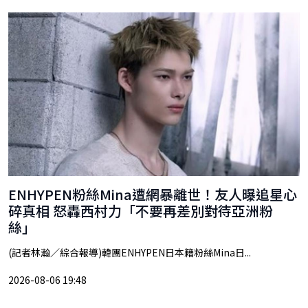
ENHYPEN粉絲Mina遭網暴離世！友人曝追星心
碎真相 怒轟西村力「不要再差別對待亞洲粉
絲」
(記者林瀚／綜合報導)韓團ENHYPEN日本籍粉絲Mina日...
2026-08-06 19:48