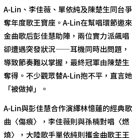
A-Lin、李佳薇、單依純及陳楚生同台爭
奪年度歌王寶座。A-Lin在幫唱環節邀來
金曲歌后彭佳慧助陣，兩位實力派飆唱
卻遭遇突發狀況——耳機同時出問題，
導致節奏難以掌握，最終冠軍由陳楚生
奪得。不少觀眾替A-Lin抱不平，直言她
「被做掉」。
A-Lin與彭佳慧合作演繹林憶蓮的經典歌
曲〈傷痕〉，李佳薇則與孫楠對唱〈燃
燒〉，大陸歌手單依純則攜金曲歌王王