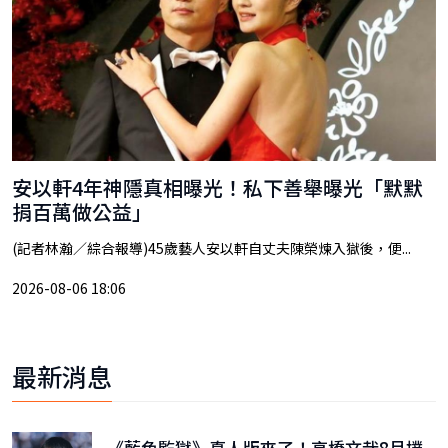
安以軒4年神隱真相曝光！私下善舉曝光「默默
捐百萬做公益」
(記者林瀚／綜合報導)45歲藝人安以軒自丈夫陳榮煉入獄後，便...
2026-08-06 18:06
最新消息
《藍色監獄》真人版來了！高橋文哉8月撲