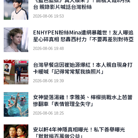
台 親錄影片喊話台灣粉絲
2026-08-06 19:53
ENHYPEN粉絲Mina遭網暴離世！友人曝追
星心碎真相 怒轟西村力「不要再差別對待亞
洲粉絲」
2026-08-06 19:48
台灣早餐店因崔始源爆紅！本人親自現身打
卡暖喊「記得常常幫我換照片」
2026-08-06 19:39
女神變落湯雞！李雅英、檸檬挑戰水上芭蕾
慘翻車「表情管理全失守」
2026-08-06 18:25
安以軒4年神隱真相曝光！私下善舉曝光
「默默捐百萬做公益」