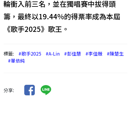
輪衝入前三名，並在獨唱賽中拔得頭
籌，最終以19.44%的得票率成為本屆
《歌手2025》歌王。
標籤:
#歌手2025
#A-Lin
#彭佳慧
#李佳薇
#陳楚生
#單依純
分享: