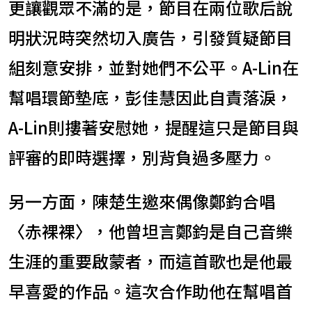
更讓觀眾不滿的是，節目在兩位歌后說
明狀況時突然切入廣告，引發質疑節目
組刻意安排，並對她們不公平。A-Lin在
幫唱環節墊底，彭佳慧因此自責落淚，
A-Lin則摟著安慰她，提醒這只是節目與
評審的即時選擇，別背負過多壓力。
另一方面，陳楚生邀來偶像鄭鈞合唱
〈赤裸裸〉，他曾坦言鄭鈞是自己音樂
生涯的重要啟蒙者，而這首歌也是他最
早喜愛的作品。這次合作助他在幫唱首