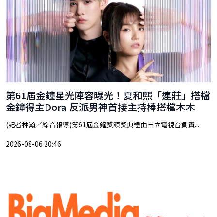
第61屆金鐘星光陣容曝光！夏和熙「連莊」搭檔
金鐘得主Dora 反派男神首接主持棒搭檔木木
(記者林瀚／綜合報導)第61屆金鐘獎頒獎典禮由三立電視台負責...
2026-08-06 20:46