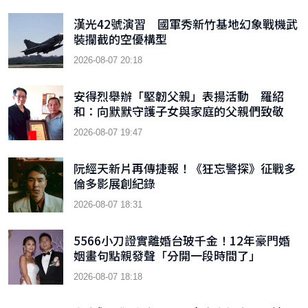
漢光42號演習 國軍秀新竹基地幻象戰機武
裝攔截的空優構型
2026-08-07 20:18
安得烈舉辦「堅韌父親」表揚活動 羅紹
和：向默默守護子女與家庭的父親們致敬
2026-08-07 19:47
阮經天新片再傳捷報！《狂忘警探》征戰多
倫多影展創紀錄
2026-08-07 18:31
5566小刀證實離婚台玻千金！12年豪門婚
姻畫句點親發聲「分開一段時間了」
2026-08-07 18:18