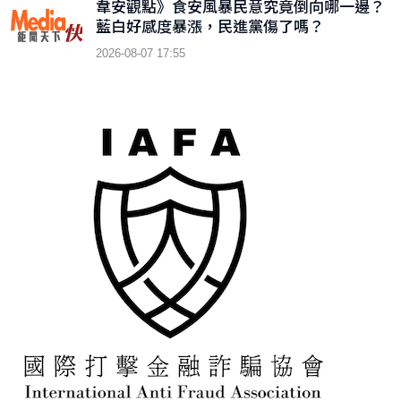
韋安觀點》食安風暴民意究竟倒向哪一邊？
藍白好感度暴漲，民進黨傷了嗎？
2026-08-07 17:55