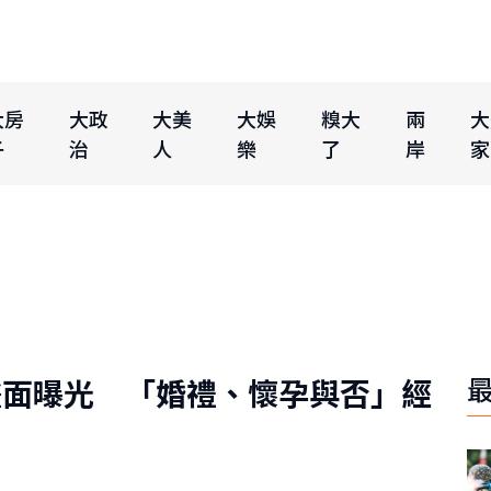
大房
大政
大美
大娛
糗大
兩
大
子
治
人
樂
了
岸
家
畫面曝光 「婚禮、懷孕與否」經