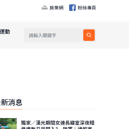
房業網
粉絲專頁
運動
最新消息
獨家／漢光期間女連長寢室深夜睡
覺遭教召員闖入? 陸軍：通報憲