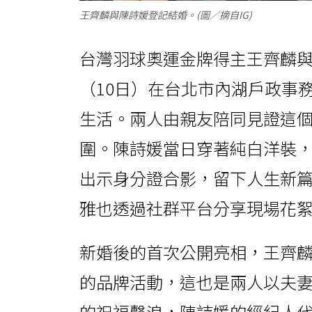
王齊麟與陳詩媛登記結婚。(圖／摘自IG)
台灣羽球奧運金牌得主王齊麟
（10日）在台北市內湖戶政事
生活。兩人由親友陪同見證這
圍。陳詩媛當日穿著純白洋裝
出示身分證合影，留下人生新
雅也透過社群平台分享現場花
新婚後的首次公開亮相，王齊
的品牌活動，這也是兩人以夫
的祝福聲浪，陳詩媛的經紀人