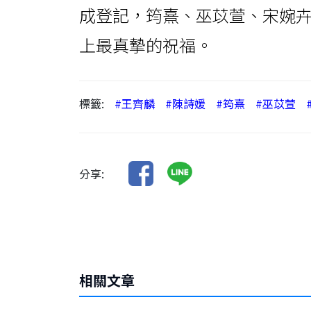
成登記，筠熹、巫苡萱、宋婉
上最真摯的祝福。
標籤:
#王齊麟
#陳詩媛
#筠熹
#巫苡萱
分享:
相關文章