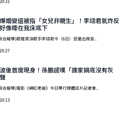
20:31
爆婚變還被指「女兒非親生」！李翊君氣炸反
好像睡在我床底下
綜合報導)歌壇資深歌手李翊君今（6日）受邀出席音...
20:27
波後首度現身！孫鵬感嘆「誰家鍋底沒有灰
聲
綜合報導)電影《網紅老爸》今日舉行媒體試片記者會...
20:13