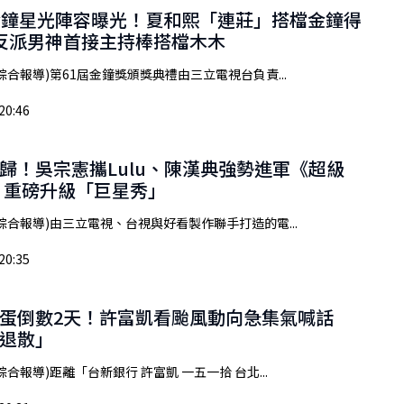
金鐘星光陣容曝光！夏和熙「連莊」搭檔金鐘得
a 反派男神首接主持棒搭檔木木
綜合報導)第61屆金鐘獎頒獎典禮由三立電視台負責...
20:46
歸！吳宗憲攜Lulu、陳漢典強勢進軍《超級
 重磅升級「巨星秀」
綜合報導)由三立電視、台視與好看製作聯手打造的電...
20:35
蛋倒數2天！許富凱看颱風動向急集氣喊話
退散」
合報導)距離「台新銀行 許富凱 一五一拾 台北...