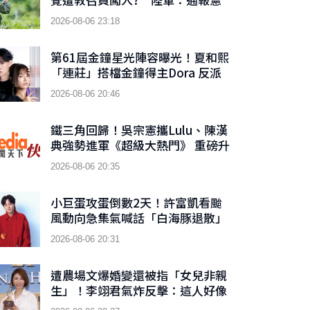
兵隊偵辦
2026-08-06 23:18
第61屆金鐘星光陣容曝光！夏和熙
「連莊」搭檔金鐘得主Dora 反派
男神首接主持棒搭檔木木
2026-08-06 20:46
鐵三角回歸！吳宗憲攜Lulu、陳漢
典強勢進軍《超級大熱門》 重磅升
級「巨星秀」
2026-08-06 20:35
小巨蛋攻蛋倒數2天！許富凱看颱
風動向急集氣喊話「白海豚退散」
2026-08-06 20:31
遭農場文爆婚變還被指「女兒非親
生」！李翊君氣炸反擊：這人好像
睡在我床底下