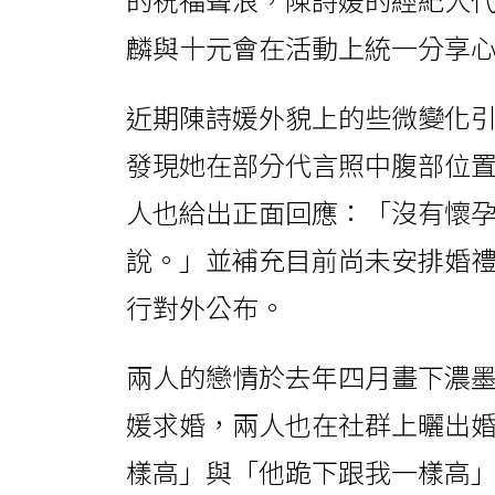
麟與十元會在活動上統一分享
近期陳詩媛外貌上的些微變化
發現她在部分代言照中腹部位
人也給出正面回應：「沒有懷
說。」並補充目前尚未安排婚
行對外公布。
兩人的戀情於去年四月畫下濃
媛求婚，兩人也在社群上曬出
樣高」與「他跪下跟我一樣高