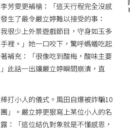
，李芳雯更補槍：「這天行程完全沒感
實發生了最令嚴立婷難以接受的事：
，我很少上外景遊戲節目，守身如玉多
哥手裡。」她一口咬下，驚呼螞蟻吃起
接著補充：「很像吃到酸梅，酸味主要
。」此話一出讓嚴立婷瞬間崩潰，直
棒打小人的儀式。風田自爆被詐騙10
集團」。嚴立婷更狠寫上某位小人的名
透露：「這位結仇對象就是不懂感恩，