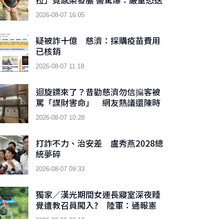
急診！
2026-08-07 16:05
疑被詐十億 慈濟：採購疫苗費用
已核銷
2026-08-07 11:18
迴旋鏢來了？昔勸慈濟勿信揙客被
罵「謀財害命」 網友熱議還陳時
中公道
2026-08-07 10:28
打詐不力、治安差 盧秀燕2028總
統夢碎
2026-08-07 09:33
獨家／漢光期間女連長寢室深夜睡
覺遭教召員闖入? 陸軍：通報憲
兵隊偵辦