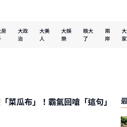
大房
大政
大美
大娛
糗大
兩
大
子
治
人
樂
了
岸
家
嫌「菜瓜布」！霸氣回嗆「這句」