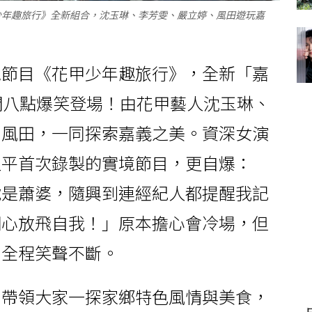
少年趣旅行》全新組合，沈玉琳、李芳雯、嚴立婷、風田遊玩嘉
境節目《花甲少年趣旅行》，全新「嘉
間八點爆笑登場！由花甲藝人沈玉琳、
、風田，一同探索嘉義之美。資深女演
生平首次錄製的實境節目，更自爆：
號是蕭婆，隨興到連經紀人都提醒我記
開心放飛自我！」原本擔心會冷場，但
，全程笑聲不斷。
，帶領大家一探家鄉特色風情與美食，