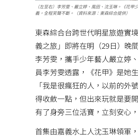
（左至右）李芳雯、嚴立婷、風田、沈玉琳。《花甲
義，全程笑聲不斷。（資料來源：東森綜合提供）
東森綜合台跨世代明星旅遊實
義之旅」即將在明（29日）晚
李芳雯，攜手少年藝人嚴立婷
員李芳雯透露，《花甲》是她
「我是很瘋狂的人，以前的外
得收斂一點，但出來玩就是要
有了身旁三位活寶，立刻安心
首集由嘉義水上人沈玉琳領軍