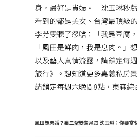
身，最好是貴婦。」沈玉琳秒
看到的都是美女、台灣最頂級
李芳雯聽了怒嗆：「我是豆腐
「風田是鮮肉，我是息肉。」
以及藝人真情流露，請鎖定每週
旅行》。想知道更多嘉義私房
請鎖定每週六晚間8點，東森綜
風田想閃婚？獲三聖筊驚呆眾 沈玉琳：你要當