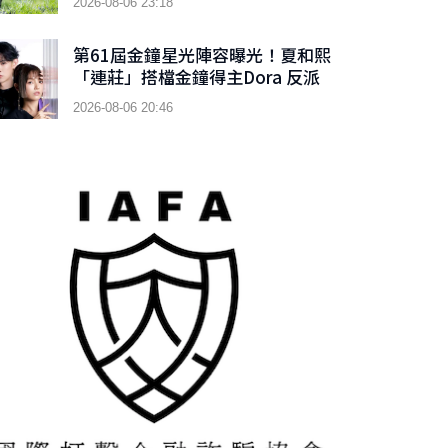
2026-08-06 23:18
第61屆金鐘星光陣容曝光！夏和熙
「連莊」搭檔金鐘得主Dora 反派
男神首接主持棒搭檔木木
2026-08-06 20:46