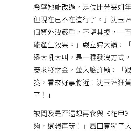
希望她能改過，是位比芳雯姐
但現在已不在這行了。」沈玉
個資外洩嚴重，不堪其擾，一
能產生效果。」嚴立婷大讚：
邊大吼大叫，是一種發洩方式
筊求發財金，並大膽許願：「跟
筊，看來好事將近！沈玉琳狂
了！」
被問及是否還想再參與《花甲
夠，還想再玩！」風田竟獅子