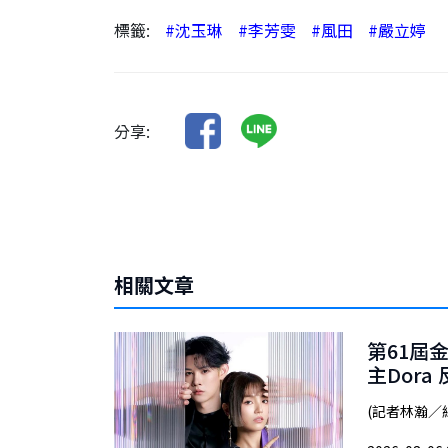
標籤:
#沈玉琳
#李芳雯
#風田
#嚴立婷
分享:
相關文章
第61屆
主Dor
(記者林瀚／