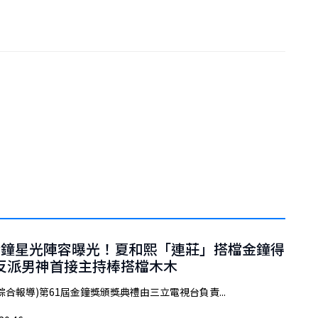
金鐘星光陣容曝光！夏和熙「連莊」搭檔金鐘得
a 反派男神首接主持棒搭檔木木
綜合報導)第61屆金鐘獎頒獎典禮由三立電視台負責...