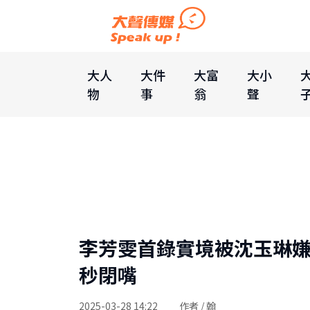
大人
大件
大富
大小
物
事
翁
聲
李芳雯首錄實境被沈玉琳
秒閉嘴
2025-03-28 14:22
作者 / 翰