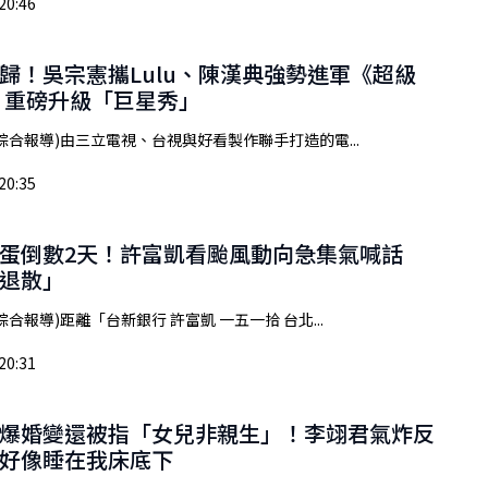
20:46
歸！吳宗憲攜Lulu、陳漢典強勢進軍《超級
 重磅升級「巨星秀」
綜合報導)由三立電視、台視與好看製作聯手打造的電...
20:35
蛋倒數2天！許富凱看颱風動向急集氣喊話
退散」
合報導)距離「台新銀行 許富凱 一五一拾 台北...
20:31
爆婚變還被指「女兒非親生」！李翊君氣炸反
好像睡在我床底下