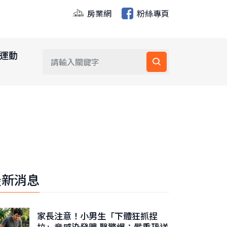
房業網
粉絲專頁
運動
最新消息
家長注意！小男生「下體狂抓捏
拉」竟感染發膿 醫驚爆：嚴重恐送