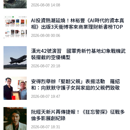
2026-08-08 14:08
AI投資熱潮延燒！林裕豐《AI時代的資本真
相》出版3天衝博客來商業理財新書榜TOP
9
2026-08-08 00:06
漢光42號演習 國軍秀新竹基地幻象戰機武
裝攔截的空優構型
2026-08-07 20:18
安得烈舉辦「堅韌父親」表揚活動 羅紹
和：向默默守護子女與家庭的父親們致敬
2026-08-07 19:47
阮經天新片再傳捷報！《狂忘警探》征戰多
倫多影展創紀錄
2026-08-07 18:31