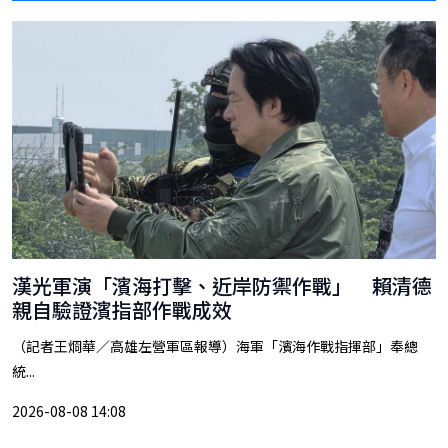
漢光軍演「濱海打擊、近岸防禦作戰」 賴清德
親自驗證濱指部作戰成效
（記者王烱華／高雄左營軍區報導）海軍「濱海作戰指揮部」奉總
統...
2026-08-08 14:08