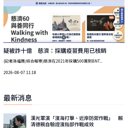
疑被詐十億 慈濟：採購疫苗費用已核銷
(記者孫福應/綜合報導)慈濟在2021年採購500萬劑BNT...
2026-08-07 11:18
最新消息
漢光軍演「濱海打擊、近岸防禦作戰」 賴
清德親自驗證濱指部作戰成效