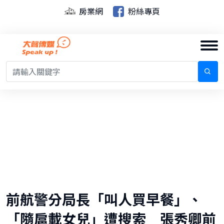
房業網
粉絲專頁
前航警分局長「叫人買早餐」、
「隨扈載女兒」遭搜索 張秀卿前