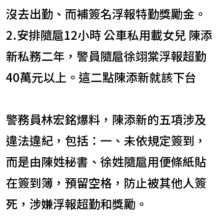
沒去出勤、而補簽名浮報特勤獎勵金。
2.安排隨扈12小時 公車私用載女兒 陳添
新私務二年，警員隨扈徐翊棠浮報超勤
40萬元以上。這二點陳添新就該下台
警務員林宏銘爆料，陳添新的五項涉及
違法違紀，包括：一、未依規定簽到，
而是由陳姓秘書、徐姓隨扈用便條紙貼
在簽到簿，預留空格，防止被其他人簽
死，涉嫌浮報超勤和獎勵。