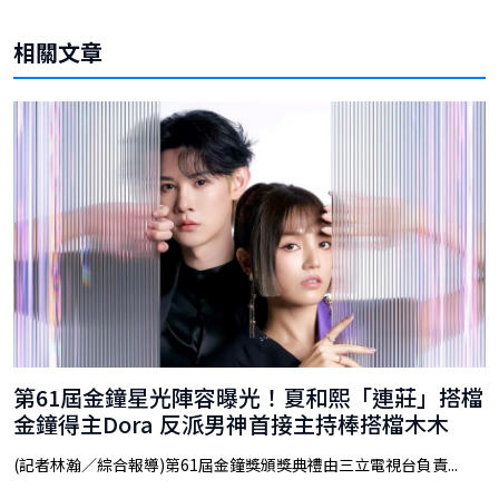
相關文章
第61屆金鐘星光陣容曝光！夏和熙「連莊」搭檔
金鐘得主Dora 反派男神首接主持棒搭檔木木
(記者林瀚／綜合報導)第61屆金鐘獎頒獎典禮由三立電視台負責...