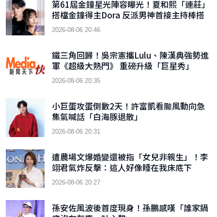
第61屆金鐘星光陣容曝光！夏和熙「連莊」
搭檔金鐘得主Dora 反派男神首接主持棒搭
檔木木
2026-08-06 20:46
鐵三角回歸！吳宗憲攜Lulu、陳漢典強勢進
軍《超級大熱門》 重磅升級「巨星秀」
2026-08-06 20:35
小巨蛋攻蛋倒數2天！許富凱看颱風動向急
集氣喊話「白海豚退散」
2026-08-06 20:31
遭農場文爆婚變還被指「女兒非親生」！李
翊君氣炸反擊：這人好像睡在我床底下
2026-08-06 20:27
孫安佐風波後首度現身！孫鵬感嘆「誰家鍋