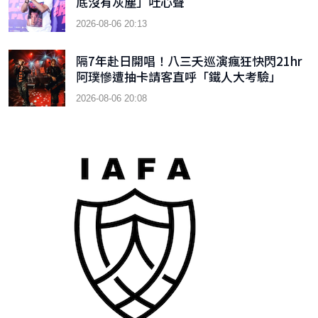
底沒有灰塵」吐心聲
2026-08-06 20:13
隔7年赴日開唱！八三夭巡演瘋狂快閃21hr
阿璞慘遭抽卡請客直呼「鐵人大考驗」
2026-08-06 20:08