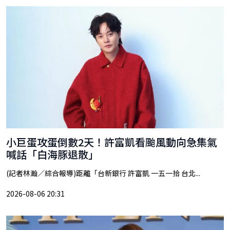
小巨蛋攻蛋倒數2天！許富凱看颱風動向急集氣
喊話「白海豚退散」
(記者林瀚／綜合報導)距離「台新銀行 許富凱 一五一拾 台北...
2026-08-06 20:31